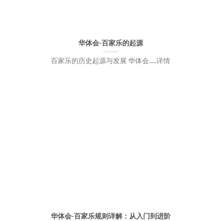
华体会-百家乐的起源
百家乐的历史起源与发展 华体会.....详情
华体会-百家乐规则详解：从入门到进阶