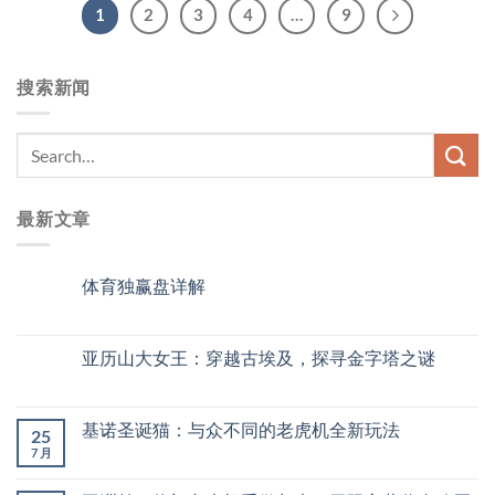
1
2
3
4
…
9
搜索新闻
最新文章
体育独赢盘详解
亚历山大女王：穿越古埃及，探寻金字塔之谜
基诺圣诞猫：与众不同的老虎机全新玩法
25
7 月