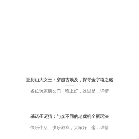
亚历山大女王：穿越古埃及，探寻金字塔之谜
各位玩家朋友们，晚上好，这里是.....详情
基诺圣诞猫：与众不同的老虎机全新玩法
快乐生活，快乐游戏，大家好，这.....详情