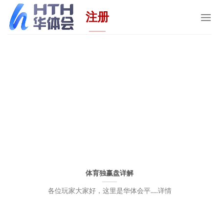
跳
注册
到
内
容
体育独赢盘详解
各位玩家大家好，这里是华体会平.....详情