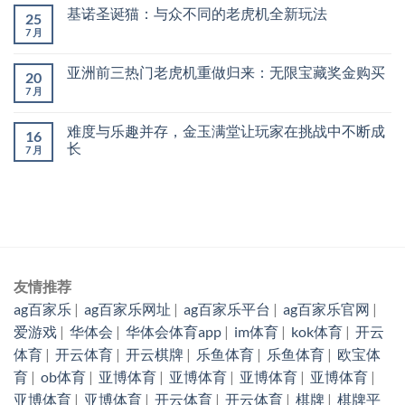
基诺圣诞猫：与众不同的老虎机全新玩法
25
7 月
亚洲前三热门老虎机重做归来：无限宝藏奖金购买
20
7 月
难度与乐趣并存，金玉满堂让玩家在挑战中不断成
16
长
7 月
友情推荐
ag百家乐
|
ag百家乐网址
|
ag百家乐平台
|
ag百家乐官网
|
爱游戏
|
华体会
|
华体会体育app
|
im体育
|
kok体育
|
开云
体育
|
开云体育
|
开云棋牌
|
乐鱼体育
|
乐鱼体育
|
欧宝体
育
|
ob体育
|
亚博体育
|
亚博体育
|
亚博体育
|
亚博体育
|
亚博体育
|
亚博体育
|
开云体育
|
开云体育
|
棋牌
|
棋牌平