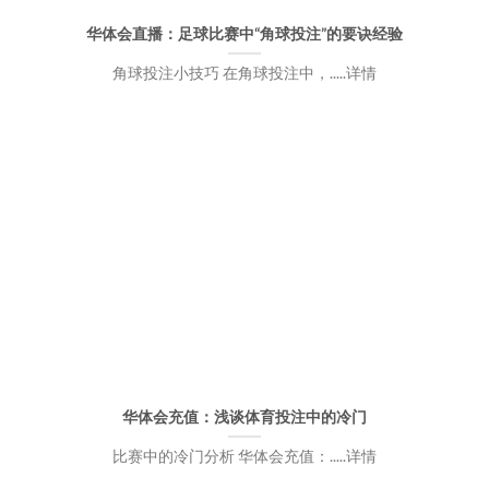
华体会直播：足球比赛中“角球投注”的要诀经验
角球投注小技巧 在角球投注中，.....详情
华体会充值：浅谈体育投注中的冷门
比赛中的冷门分析 华体会充值：.....详情