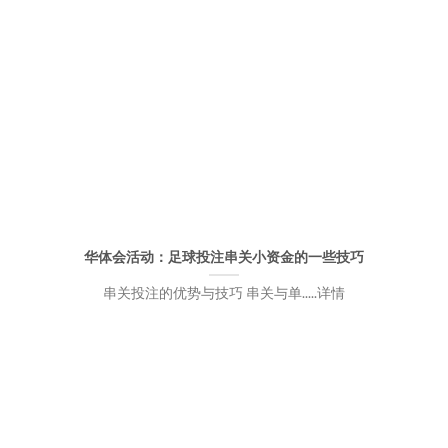
华体会活动：足球投注串关小资金的一些技巧
串关投注的优势与技巧 串关与单.....详情