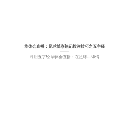
华体会直播：足球博彩熟记投注技巧之五字经
寻胆五字经 华体会直播：在足球.....详情