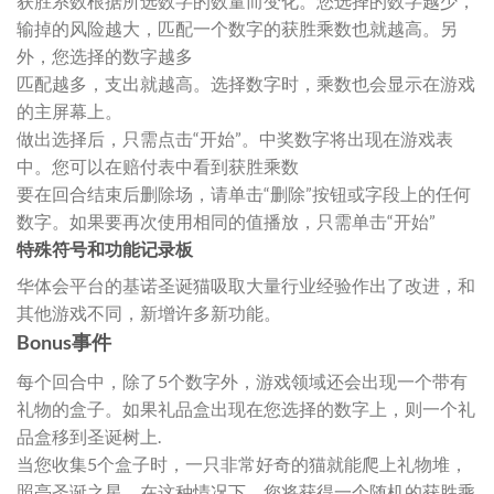
获胜系数根据所选数字的数量而变化。您选择的数字越少，
输掉的风险越大，匹配一个数字的获胜乘数也就越高。另
外，您选择的数字越多
匹配越多，支出就越高。选择数字时，乘数也会显示在游戏
的主屏幕上。
做出选择后，只需点击“开始”。中奖数字将出现在游戏表
中。您可以在赔付表中看到获胜乘数
要在回合结束后删除场，请单击“删除”按钮或字段上的任何
数字。如果要再次使用相同的值播放，只需单击“开始”
特殊符号和功能记录板
华体会平台的基诺圣诞猫吸取大量行业经验作出了改进，和
其他游戏不同，新增许多新功能。
Bonus事件
每个回合中，除了5个数字外，游戏领域还会出现一个带有
礼物的盒子。如果礼品盒出现在您选择的数字上，则一个礼
品盒移到圣诞树上.
当您收集5个盒子时，一只非常好奇的猫就能爬上礼物堆，
照亮圣诞之星。在这种情况下，您将获得一个随机的获胜乘