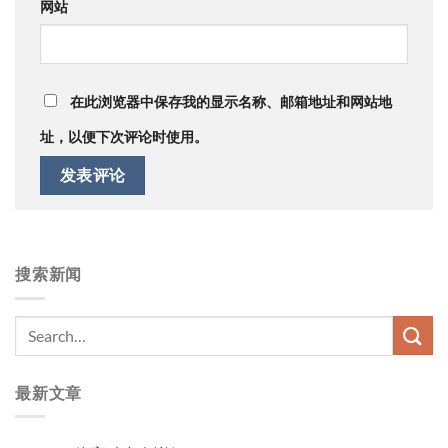
网站
在此浏览器中保存我的显示名称、邮箱地址和网站地
址，以便下次评论时使用。
搜索新闻
最新文章