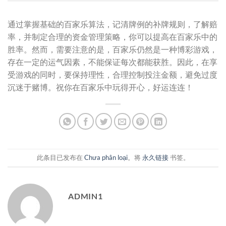
通过掌握基础的百家乐算法，记清牌例的补牌规则，了解赔
率，并制定合理的资金管理策略，你可以提高在百家乐中的
胜率。然而，需要注意的是，百家乐仍然是一种博彩游戏，
存在一定的运气因素，不能保证每次都能获胜。因此，在享
受游戏的同时，要保持理性，合理控制投注金额，避免过度
沉迷于赌博。祝你在百家乐中玩得开心，好运连连！
此条目已发布在
Chưa phân loại
。将
永久链接
书签。
ADMIN1