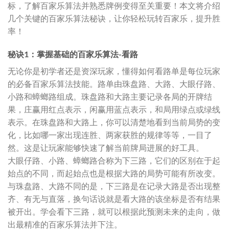
标，了解百家乐算法并熟悉牌例变得至关重要！本文将介绍
几个关键的百家乐算法秘诀，让你轻松玩转百家乐，提升胜
率！
秘诀1：掌握基础的百家乐算法-看路
无论你是初学者还是资深玩家，懂得如何看路单是每位玩家
的必备百家乐算法技能。路单由珠盘路、大路、大眼仔路、
小路和蟑螂路组成。珠盘路和大路主要记录各局的开牌结
果，庄赢用红点表示，闲赢用蓝点表示，和局用绿点或绿线
表示。在珠盘路和大路上，你可以清楚地看到当前局势的变
化，比如哪一家出现连胜、两家获胜的规律等等，一目了
然。这是让玩家能够快速了解当前牌局进展的好工具。
大眼仔路、小路、蟑螂路合称为下三路，它们的区别在于起
始点的不同，而起始点也是根据大路的局势可能有所改变。
与珠盘路、大路不同的是，下三路是在记录大路是否出现整
齐、有无与直落，换句话说就是看大路的该坐标是否有结果
被开出。学会看下三路，就可以根据此预测未来的走向，做
出最精准的百家乐算法并下注。