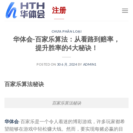
跳
注册
到
内
容
CHƯA PHÂN LOẠI
华体会-百家乐算法：从看路到赔率，
提升胜率的4大秘诀！
POSTED ON
30 6 月, 2024
BY
ADMIN1
百家乐算法秘诀
百家乐算法秘诀
华体会
-百家乐是一个令人着迷的博彩游戏，许多玩家都希
望能够在游戏中轻松赚大钱。然而，要实现每赌必赢的目