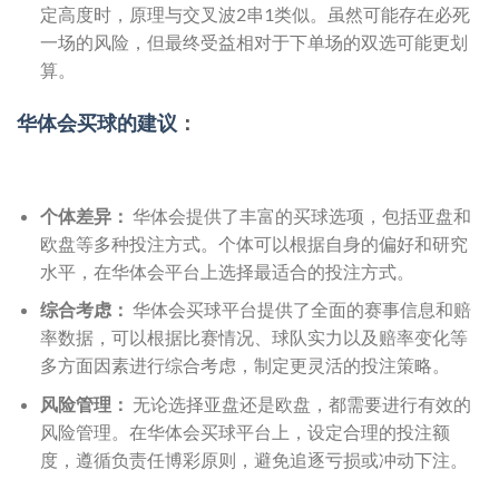
定高度时，原理与交叉波2串1类似。虽然可能存在必死
一场的风险，但最终受益相对于下单场的双选可能更划
算。
华体会买球的建议
：
个体差异：
华体会提供了丰富的买球选项，包括亚盘和
欧盘等多种投注方式。个体可以根据自身的偏好和研究
水平，在华体会平台上选择最适合的投注方式。
综合考虑：
华体会买球平台提供了全面的赛事信息和赔
率数据，可以根据比赛情况、球队实力以及赔率变化等
多方面因素进行综合考虑，制定更灵活的投注策略。
风险管理：
无论选择亚盘还是欧盘，都需要进行有效的
风险管理。在华体会买球平台上，设定合理的投注额
度，遵循负责任博彩原则，避免追逐亏损或冲动下注。