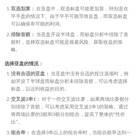
双选划算：
在亚盘中，双选标盘可能更划算，特别是在
平手盘的情况下。由于平手可能导致走盘，而双选标盘
可以确保有可能的利润。
排除首赔：
当亚盘开设半球盘，而标盘分析中排除了首
赔时，选择双选标盘可能是规避风险、获取收益的策
略。
选择亚盘的情况：
没有合适的亚盘：
当亚盘中没有合适的投注选项时，例
如开设了半球盘而标盘分析未排除首赔，可以考虑选择
标盘，以达到收益的目的。
交叉波2串1：
对于一些交叉波比赛，如果两场比赛都分
别排除了首赔，可以考虑采用交叉波2串1的策略。通过
将两场比赛的2赔和3赔分别组合，提高了整体的“性价
比”。
组合串：
在选择3串以上的组合串时，当组合赔率达到一