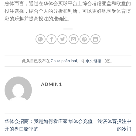
总体而言，通过在华体会买球平台上综合考虑亚盘和欧盘的
投注选择，结合个人的分析和判断，可以更好地享受体育博
彩的乐趣并提高投注的准确性。
此条目已发布在
Chưa phân loại
。将
永久链接
书签。
ADMIN1
华体会招商：我是如何看庄家
华体会充值：浅谈体育投注中
开的盘口赔率的
的冷门